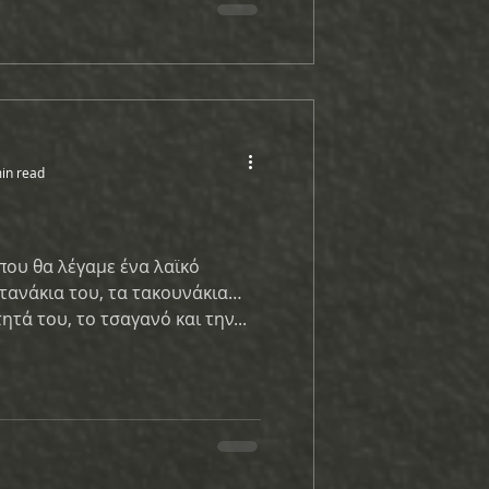
in read
που θα λέγαμε ένα λαϊκό
τανάκια του, τα τακουνάκια
ητά του, το τσαγανό και την...