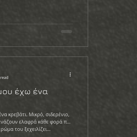
 read
μου έχω ένα
να κρεβάτι. Μικρό, σιδερένιο,
ενάζουν ελαφρά κάθε φορά που
ς θέση. Το στρώμα του ξεχειλίζει...