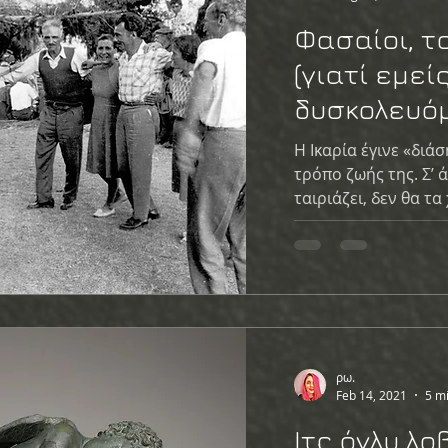
Φασαίοι, το
(γιατί εμεί
δυσκολευόμ
Η Ικαρία έγινε «διά
τρόπο ζωής της. Σ’ 
ταιριάζει, δεν θα τα
ρω.
Feb 14, 2021
5 m
Ιτς όνλυ λο