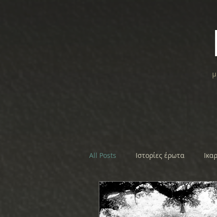
μ
All Posts
Ιστορίες έρωτα
Ικα