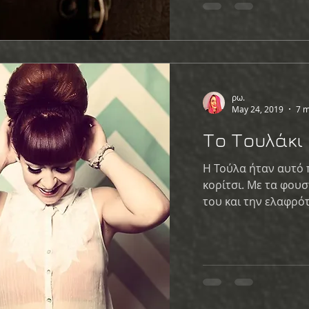
ρω.
May 24, 2019
7 m
Το Τουλάκι
Η Τούλα ήταν αυτό 
κορίτσι. Με τα φουσ
του και την ελαφρότ