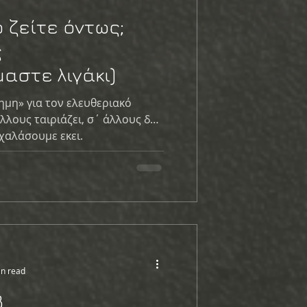
 ζείτε όντως;
ς
αστε λιγάκι)
σημη» για τον ελευθεριακό
άλλους ταιριάζει, σ΄ άλλους δεν
 χαλάσουμε εκει.
in read
β