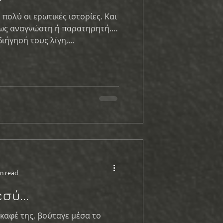
πολύ οι ερωτικές ιστορίες. Και
 ως αναγνώστη ή παρατηρητή.
διήγησή τους λίγη,...
n read
σύ...
 καφέ της, βούταγε μέσα το