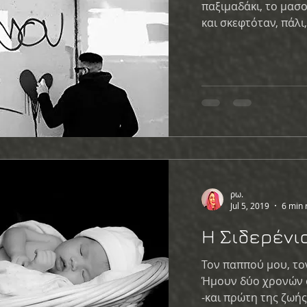
παξιμαδάκι, το μασ
και σκεφτόταν, πάλι
ρω.
Jul 5, 2019
6 min 
Η Σιδερένι
Τον παππού μου, το
Ήμουν δύο χρονών ό