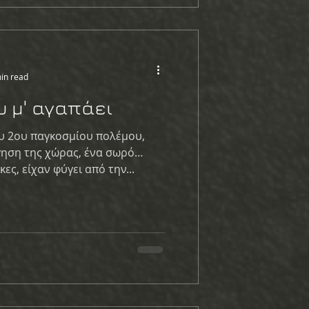
in read
υ μ' αγαπάει
ου 2ου παγκοσμίου πολέμου,
ηση της χώρας, ένα σωρό
κες, είχαν φύγει από την...