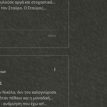
ουλούσε αργά και στοχαστικά
, τον Σταύρο. Ο Σταύρος...
read
α
ν Νικόλα, δεν τον καλογνώρισα.
ταν πέθανε και η μοναδική
-και πρώτη της ζωής - ανάμνηση που έχω απ’...