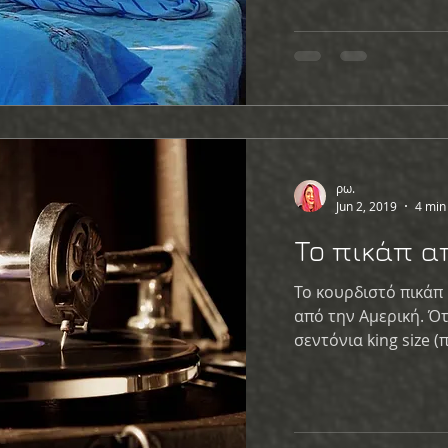
ρω.
Jun 2, 2019
4 min
To πικάπ α
Το κουρδιστό πικάπ
από την Αμερική. Ότα
σεντόνια king size (π