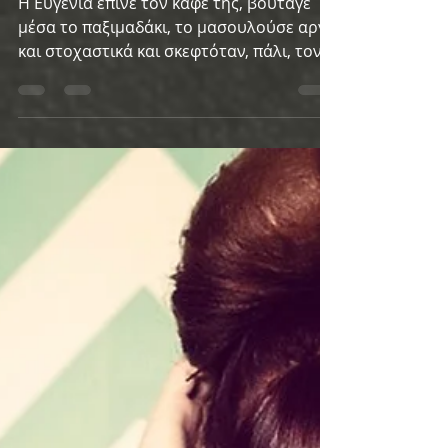
Η Ευγενία έπινε τον καφέ της, βούταγε
μέσα το παξιμαδάκι, το μασουλούσε αργά
και στοχαστικά και σκεφτόταν, πάλι, τον
Σταύρο. Ο Σταύρος...