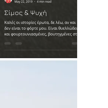
ρω.
May 22, 2019
4 min read
Σίμος & Ψυχή
Καλές οι ιστορίες έρωτα, δε λέω, αν και
δεν είναι το φόρτε μου. Είναι θυελλώδεις
και φουρτουνιασμένες, βουτηγμένες στο
ασίγαστο πάθος και...