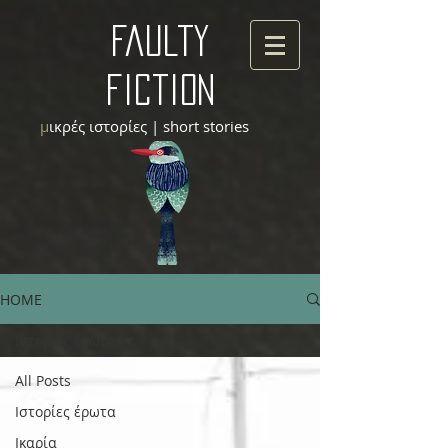
faulty
fiction
μ
ικρές ιστορίες | short stories
HOME
Ιστορίες έρωτα
All Posts
Ιστορίες έρωτα
Ικαρία