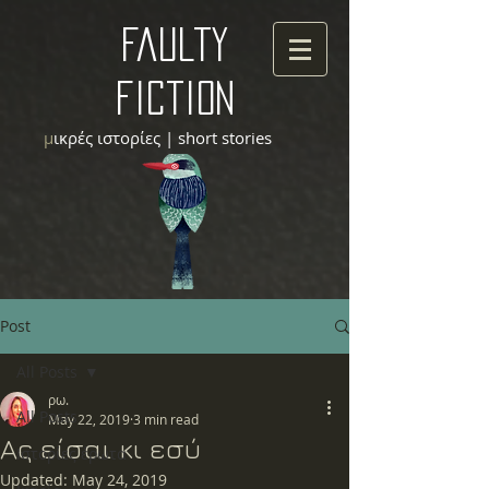
faulty
fiction
μ
ικρές ιστορίες | short stories
Post
All Posts
ρω.
All Posts
May 22, 2019
3 min read
Ας είσαι κι εσύ
Ιστορίες έρωτα
Updated:
May 24, 2019