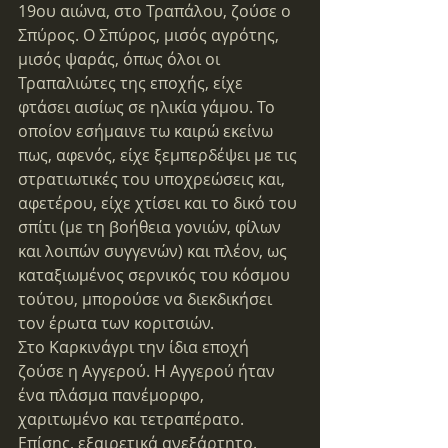
19ου αιώνα, στο Τραπάλου, ζούσε ο 
Σπύρος. Ο Σπύρος, μισός αγρότης, 
μισός ψαράς, όπως όλοι οι 
Τραπαλιώτες της εποχής, είχε 
φτάσει αισίως σε ηλικία γάμου. Το 
οποίον εσήμαινε τω καιρώ εκείνω 
πως, αφενός, είχε ξεμπερδέψει με τις 
στρατιωτικές του υποχρεώσεις και, 
αφετέρου, είχε χτίσει και το δικό του 
σπίτι (με τη βοήθεια γονιών, φίλων 
και λοιπών συγγενών) και πλέον, ως 
καταξιωμένος σερνικός του κόσμου 
τούτου, μπορούσε να διεκδικήσει 
τον έρωτα των κοριτσιών.
Στο Καρκινάγρι την ίδια εποχή 
ζούσε η Αγγερού. Η Αγγερού ήταν 
ένα πλάσμα πανέμορφο, 
χαριτωμένο και τετραπέρατο. 
Επίσης, εξαιρετικά ανεξάρτητο. 