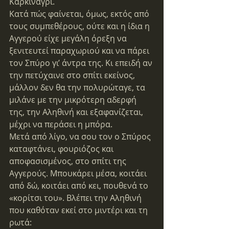
Καρκινάγρι.
Κατά πώς φαίνεται, όμως, εκτός από 
τους συμπεθέρους, ούτε και η ίδια η 
Αγγερού είχε μεγάλη όρεξη να 
ξενιτευτεί παραχωριού και να πάρει 
τον Σπύρο γι’ άντρα της. Κι επειδή αν 
την πετύχαινε στο σπίτι εκείνος, 
μάλλον δεν θα την πολυρώταγε, τα 
μιλάνε με την μικρότερη αδερφή 
της, την Αληθινή και εξαφανίζεται, 
μέχρι να περάσει η μπόρα.
Μετά από λίγο, να σου τον ο Σπύρος 
καταφτάνει, φουριόζος και 
αποφασισμένος, στο σπίτι της 
Αγγερούς. Μπουκάρει μέσα, κοιτάει 
από δώ, κοιτάει από κει, πουθενά το 
«κορίτσι του». Βλέπει την Αληθινή 
που καθόταν εκεί στο μιντέρι και τη 
ρωτά: