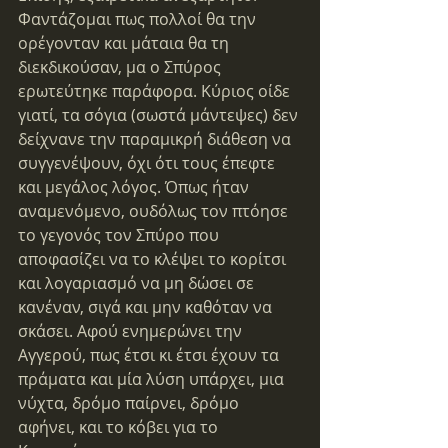
Φαντάζομαι πως πολλοί θα την 
ορέγονταν και μάταια θα τη 
διεκδικούσαν, μα ο Σπύρος 
ερωτεύτηκε παράφορα. Κύριος οίδε 
γιατί, τα σόγια (σωστά μάντεψες) δεν 
δείχνανε την παραμικρή διάθεση να 
συγγενέψουν, όχι ότι τους έπεφτε 
και μεγάλος λόγος. Όπως ήταν 
αναμενόμενο, ουδόλως τον πτόησε 
το γεγονός τον Σπύρο που 
αποφασίζει να το κλέψει το κορίτσι 
και λογαριασμό να μη δώσει σε 
κανέναν, σιγά και μην καθόταν να 
σκάσει. Αφού ενημερώνει την 
Αγγερού, πως έτσι κι έτσι έχουν τα 
πράματα και μία λύση υπάρχει, μια 
νύχτα, δρόμο παίρνει, δρόμο 
αφήνει, και το κόβει για το 