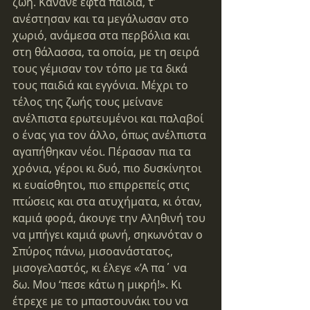
ζωή. Κάνανε εφτά παιδιά, τ’ 
ανέστησαν και τα μεγάλωσαν στο 
χωριό, ανάμεσα στα περβόλια και 
στη θάλασσα, τα οποία, με τη σειρά 
τους γέμισαν τον τόπο με τα δικά 
τους παιδιά και εγγόνια. Μέχρι το 
τέλος της ζωής τους μείνανε 
ανέλπιστα ερωτευμένοι και παλαβοί 
ο ένας για τον άλλο, όπως ανέλπιστα 
αγαπήθηκαν νέοι. Πέρασαν πια τα 
χρόνια, γέροι κι δυό, πιο δυσκίνητοι 
κι ευαίσθητοι, πιο επιρρεπείς στις 
πτώσεις και στα ατυχήματα, κι όταν, 
καμιά φορά, άκουγε την Αληθινή του 
να μπήγει καμιά φωνή, σηκωνόταν ο 
Σπύρος πάνω, μισοανάστατος, 
μισογελαστός, κι έλεγε «’Α πα΄ να 
δω. Μου ‘πεσε κάτω η μικρή!». Κι 
έτρεχε με το μπαστουνάκι του να 