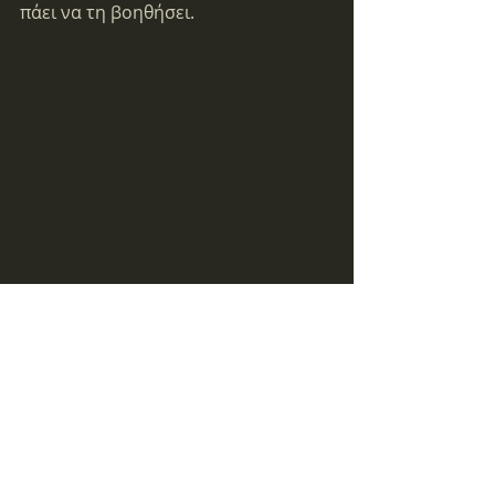
πάει να τη βοηθήσει.
(πρώτη δημοσίευση 
ιkariamag.gr
)
Ιστορίες έρωτα
Ικαρία