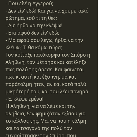
- Που είν’ η Αγγερού;
- Δεν είν’ εδώ! Και για να χουμε καλό 
ρώτημα, εσύ τι τη θές;
- Αμ’ ήρθα να την κλέψω!
- Ε κι αφού δεν είν’ εδώ;
- Μα αφού σου λέγω, ήρθα να την 
κλέψω; Τι θα κάμω τώρα;
Τον κοίταξε πατόκορφα τον Σπύρο η 
Αληθινή, τον μέτρησε και κατέληξε 
πως πολύ της άρεσε. Και φαίνεται 
πως κι αυτή και έξυπνη, μα και 
παράτολμη ήταν, αν και κατά πολύ 
μικρότερή του, και του λέει πονηρά:
- Ε, κλέψε εμένα!
Η Αληθινή, για να λέμε και την 
αλήθεια, δεν φημιζόταν εξίσου για 
το κάλλος της. Μα, να που η τόλμη 
και το τσαγανό της πολύ τον 
ευχαρίστησαν τον Σπύρο, που 