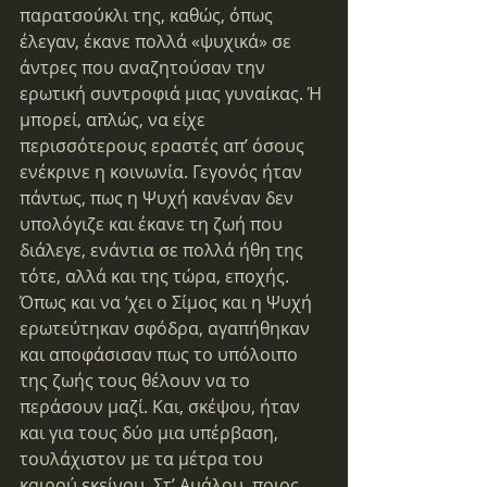
παρατσούκλι της, καθώς, όπως 
έλεγαν, έκανε πολλά «ψυχικά» σε 
άντρες που αναζητούσαν την 
ερωτική συντροφιά μιας γυναίκας. Ή 
μπορεί, απλώς, να είχε 
περισσότερους εραστές απ’ όσους 
ενέκρινε η κοινωνία. Γεγονός ήταν 
πάντως, πως η Ψυχή κανέναν δεν 
υπολόγιζε και έκανε τη ζωή που 
διάλεγε, ενάντια σε πολλά ήθη της 
τότε, αλλά και της τώρα, εποχής.
Όπως και να ‘χει ο Σίμος και η Ψυχή 
ερωτεύτηκαν σφόδρα, αγαπήθηκαν 
και αποφάσισαν πως το υπόλοιπο 
της ζωής τους θέλουν να το 
περάσουν μαζί. Και, σκέψου, ήταν 
και για τους δύο μια υπέρβαση, 
τουλάχιστον με τα μέτρα του 
καιρού εκείνου. Στ’ Αμάλου, ποιος 