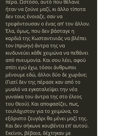
πέρα. Ωστόσο, αυτό που θέλανε 
ήταν να ζούνε μαζί, κι άλλο τίποτα 
δεν τους ένοιαζε, σαν να 
τρεφόντουσαν ο ένας απ’ τον άλλον. 
Έλα, όμως, που δεν βάσταγε η 
καρδιά της Κωσταντινιάς να βλέπει 
τον (πρώην) άντρα της να 
κινδυνεύει κάθε χειμώνα να πεθάνει 
από πνευμονία. Και σου λέει, αφού 
σπίτι εγώ έχω, τόσοι άνθρωποι 
μένουμε εδώ, άλλοι δύο δε χωράνε; 
(Γιατί δεν της πέρασε καν από το 
μυαλό να εγκαταλείψει την νέα 
γυναίκα του άντρα της στο έλεος 
του Θεού). Και αποφασίζει, πως, 
τουλάχιστον για το χειμώνα, το 
εξόριστο ζευγάρι θα μένει μαζί της. 
Και δεν σήκωνε κουβέντα επ’ αυτού.
Εκείνοι, βέβαια, δέχτηκαν με 