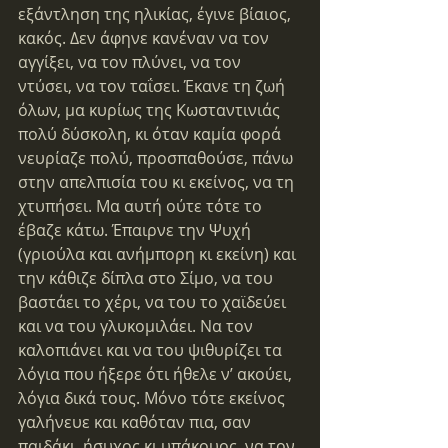
εξάντληση της ηλικίας, έγινε βίαιος, 
κακός. Δεν άφηνε κανέναν να τον 
αγγίξει, να τον πλύνει, να τον 
ντύσει, να τον ταΐσει. Έκανε τη ζωή 
όλων, μα κυρίως της Κωσταντινιάς 
πολύ δύσκολη, κι όταν καμία φορά 
νευρίαζε πολύ, προσπαθούσε, πάνω 
στην απελπισία του κι εκείνος, να τη 
χτυπήσει. Μα αυτή ούτε τότε το 
έβαζε κάτω. Έπαιρνε την Ψυχή 
(γριούλα και ανήμπορη κι εκείνη) και 
την κάθιζε δίπλα στο Σίμο, να του 
βαστάει το χέρι, να του το χαϊδεύει 
και να του γλυκομιλάει. Να τον 
καλοπιάνει και να του ψιθυρίζει τα 
λόγια που ήξερε ότι ήθελε ν’ ακούει, 
λόγια δικά τους. Μόνο τότε εκείνος 
γαλήνευε και καθόταν πια, σαν 
παιδάκι, ήσυχος κι υπάκουος, να τον 