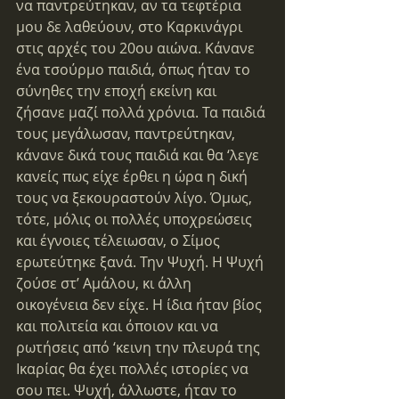
να παντρεύτηκαν, αν τα τεφτέρια 
μου δε λαθεύουν, στο Καρκινάγρι 
στις αρχές του 20ου αιώνα. Κάνανε 
ένα τσούρμο παιδιά, όπως ήταν το 
σύνηθες την εποχή εκείνη και 
ζήσανε μαζί πολλά χρόνια. Τα παιδιά 
τους μεγάλωσαν, παντρεύτηκαν, 
κάνανε δικά τους παιδιά και θα ‘λεγε 
κανείς πως είχε έρθει η ώρα η δική 
τους να ξεκουραστούν λίγο. Όμως, 
τότε, μόλις οι πολλές υποχρεώσεις 
και έγνοιες τέλειωσαν, ο Σίμος 
ερωτεύτηκε ξανά. Την Ψυχή. Η Ψυχή 
ζούσε στ’ Αμάλου, κι άλλη 
οικογένεια δεν είχε. Η ίδια ήταν βίος 
και πολιτεία και όποιον και να 
ρωτήσεις από ‘κεινη την πλευρά της 
Ικαρίας θα έχει πολλές ιστορίες να 
σου πει. Ψυχή, άλλωστε, ήταν το 