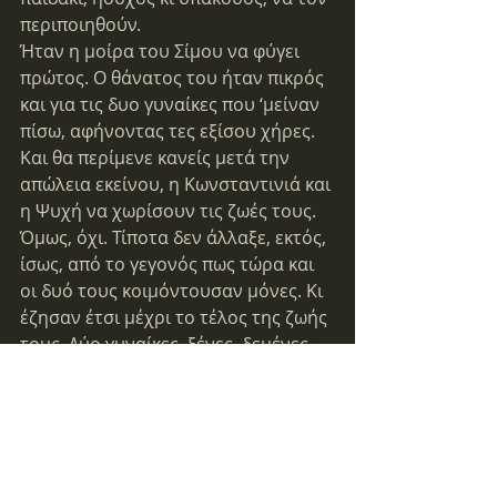
περιποιηθούν.
Ήταν η μοίρα του Σίμου να φύγει 
πρώτος. Ο θάνατος του ήταν πικρός 
και για τις δυο γυναίκες που ‘μείναν 
πίσω, αφήνοντας τες εξίσου χήρες. 
Και θα περίμενε κανείς μετά την 
απώλεια εκείνου, η Κωνσταντινιά και 
η Ψυχή να χωρίσουν τις ζωές τους. 
Όμως, όχι. Τίποτα δεν άλλαξε, εκτός, 
ίσως, από το γεγονός πως τώρα και 
οι δυό τους κοιμόντουσαν μόνες. Κι 
έζησαν έτσι μέχρι το τέλος της ζωής 
τους. Δύο γυναίκες, ξένες, δεμένες, 
όμως, αδιάρρηκτα μεταξύ τους με 
την αστείρευτη αγάπη τους για τον 
ίδιο άντρα. Που τον μοιράστηκαν, κι 
αυτόν, μα και τις δικές τους τις ζωές, 
μ’ ένα τρόπο βαθύ, γενναιόδωρο και 