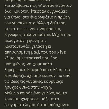
καταλάβαινε, πως γι’ αυτόν γίνονταν 
όλα. Και όταν έπεφταν οι γυναίκες 
για ύπνο, στο ένα δωμάτιο η πρώτη 
του γυναίκα, στο άλλο η δεύτερη, 
στεκόταν εκείνος ανάμεσα και, 
δίγνωμος, ταλαντευόταν. Μέχρι που 
ακουγόταν η φωνή της 
Κωσταντινιάς, γελαστή κι 
απηυδησμένη μαζί, που του λέγε: 
«Σίμο, άμε πέσε εκεί που ΄σαι 
μαθημένος, να ‘χομε καλό 
ξημέρωμα». Κι αφού πια η θέση του 
ξεκαθάριζε, όχι από εκείνον, μα από 
τις ίδιες τις γυναίκες, κούρνιαζε 
ήσυχος δίπλα στην Ψυχή.
Μόλις ο καιρός άνοιγε λίγο, και το 
κρύο υποχωρούσε, μάζευε το 
ζευγάρι τα λιγοστά του υπάρχοντα 