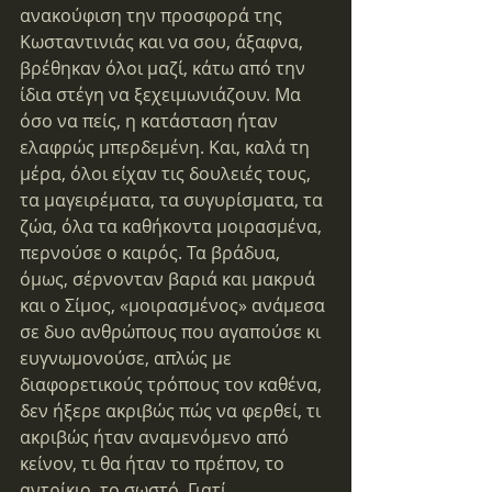
ανακούφιση την προσφορά της 
Κωσταντινιάς και να σου, άξαφνα, 
βρέθηκαν όλοι μαζί, κάτω από την 
ίδια στέγη να ξεχειμωνιάζουν. Μα 
όσο να πείς, η κατάσταση ήταν 
ελαφρώς μπερδεμένη. Και, καλά τη 
μέρα, όλοι είχαν τις δουλειές τους, 
τα μαγειρέματα, τα συγυρίσματα, τα 
ζώα, όλα τα καθήκοντα μοιρασμένα, 
περνούσε ο καιρός. Τα βράδυα, 
όμως, σέρνονταν βαριά και μακρυά 
και ο Σίμος, «μοιρασμένος» ανάμεσα 
σε δυο ανθρώπους που αγαπούσε κι 
ευγνωμονούσε, απλώς με 
διαφορετικούς τρόπους τον καθένα, 
δεν ήξερε ακριβώς πώς να φερθεί, τι 
ακριβώς ήταν αναμενόμενο από 
κείνον, τι θα ήταν το πρέπον, το 
αντρίκιο, το σωστό. Γιατί 