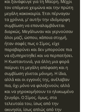
και ξανάφευγε για τη Μαύρη. Μέχρι 
τον επόμενο χειμώνα και την πρώτη 
μεγάλη κακοκαιρία. Έτσι πέρναγαν 
τα χρόνια, μ’ αυτήν την ιδιόμορφη 
συμβίωση να επαναλαμβάνεται 
διαρκώς. Μεγάλωναν και γερνούσαν 
όλοι μαζί, ώσπου, κάποια στιγμή, 
ήταν σαφές πως ο Σίμος, είχε 
παραβαρύνει και δεν μπορούσε πια 
να εξυπηρετηθεί και να περπατήσει.
Η Κωσταντινιά, για άλλη μια φορά 
παίρνει τη μεγάλη απόφαση και η 
συμβίωση γίνεται μόνιμη. Η ίδια, 
αλλά και οι εγγονές της, ανέλαβαν 
πια, όχι μόνο να φιλοξενούν, αλλά 
και να γηροκομήσουν το ηλικιωμένο 
ζευγάρι. Ο Σίμος, όμως, στα 
τελευταία του, ίσως από την 
ακινησία, ίσως απλώς από την 