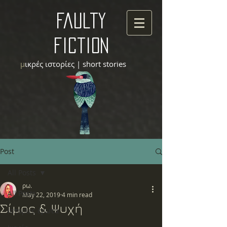
faulty
fiction
μ
ικρές ιστορίες | short stories
Post
All Posts
ρω.
All Posts
May 22, 2019
4 min read
Σίμος & Ψυχή
Ιστορίες έρωτα